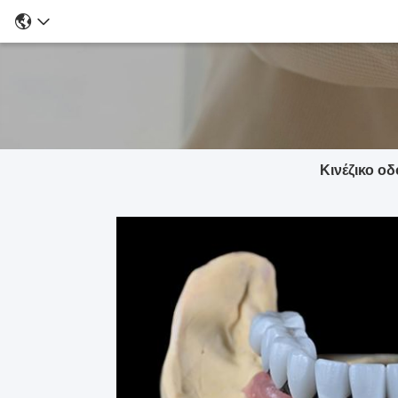
Κινέζικο οδ