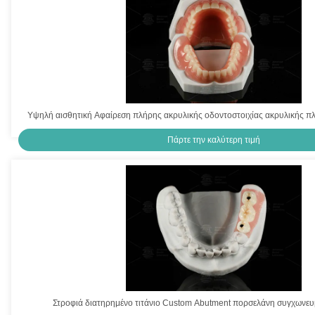
Υψηλή αισθητική Αφαίρεση πλήρης ακρυλικής οδοντοστοιχίας ακρυλικής π
Πάρτε την καλύτερη τιμή
Στροφιά διατηρημένο τιτάνιο Custom Abutment πορσελάνη συγχωνευμ