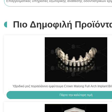
Πιο Δημοφιλή Προϊόντ
Υβριδικό ροζ πορσελάνινο εμφύτευμα Crown Malong Full Arch Implant B
Πάρτε την καλύτερη τιμή