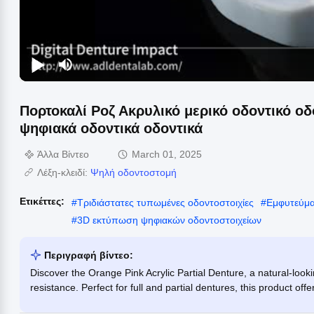
Πορτοκαλί Ροζ Ακρυλικό μερικό οδοντικό ο
ψηφιακά οδοντικά οδοντικά
Άλλα Βίντεο
March 01, 2025
Λέξη-κλειδί:
Ψηλή οδοντοστομή
Ετικέττες:
#
Τριδιάστατες τυπωμένες οδοντοστοιχίες
#
Εμφυτεύμα
#
3D εκτύπωση ψηφιακών οδοντοστοιχείων
Περιγραφή βίντεο:
Discover the Orange Pink Acrylic Partial Denture, a natural-look
resistance. Perfect for full and partial dentures, this product off