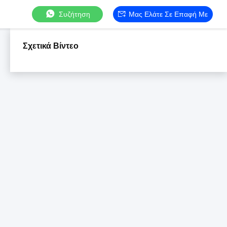
Συζήτηση
Μας Ελάτε Σε Επαφή Με
Σχετικά Βίντεο