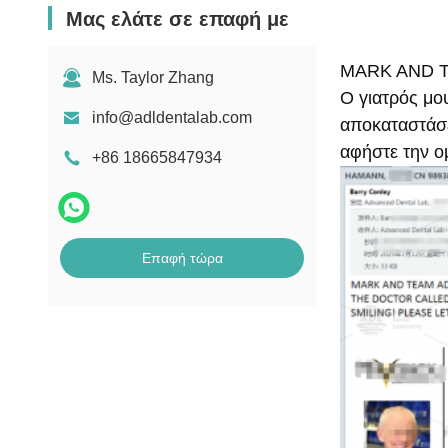
Μας ελάτε σε επαφή με
MARK AND TE
Ms. Taylor Zhang
Ο γιατρός μου
info@adldentalab.com
αποκαταστάσε
αφήστε την ομ
+86 18665847934
Επαφή τώρα