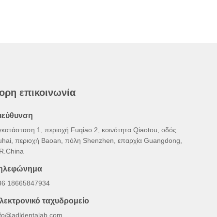
ορη επικοινωνία
ιεύθυνση
γκατάσταση 1, περιοχή Fuqiao 2, κοινότητα Qiaotou, οδός
uhai, περιοχή Baoan, πόλη Shenzhen, επαρχία Guangdong,
.R.China
ηλεφώνημα
86 18665847934
λεκτρονικό ταχυδρομείο
nfo@adldentalab.com