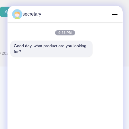
Αποστολή Email
secretary
9:36 PM
Good day, what product are you looking 
for?
© 2024-2026 Advanced Dental Laboratory . Διατηρούνται όλα τα