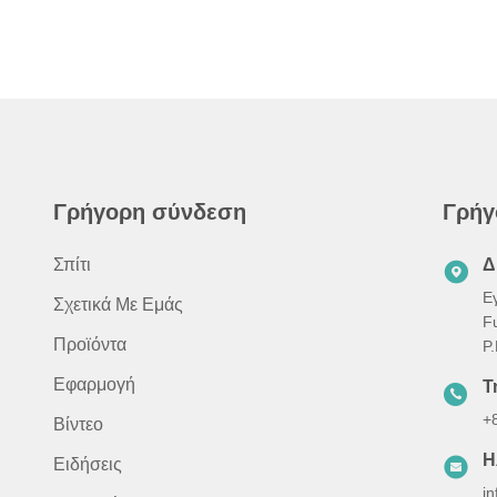
Γρήγορη σύνδεση
Γρήγ
Σπίτι
Δ
Ε
Σχετικά Με Εμάς
F
Προϊόντα
P
Εφαρμογή
Τ
+
Βίντεο
Η
Ειδήσεις
i