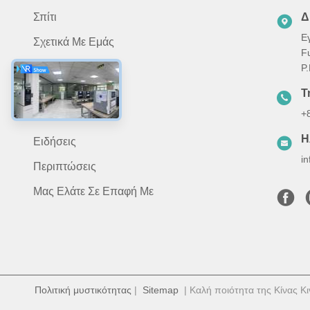
Σπίτι
Δ
Ε
Σχετικά Με Εμάς
F
Προϊόντα
P
Εφαρμογή
Τ
+
Βίντεο
Η
Ειδήσεις
i
Περιπτώσεις
Μας Ελάτε Σε Επαφή Με
Πολιτική μυστικότητας
|
Sitemap
| Καλή ποιότητα της Κίνας Κι