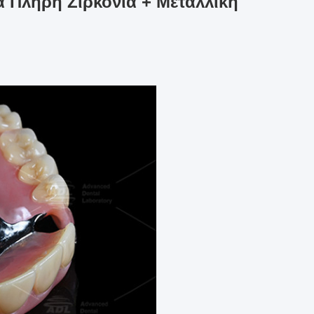
α Πλήρη Ζιρκόνια + Μεταλλική