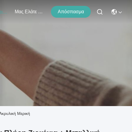
Μας Ελάτε Σε Επαφή Με
Απόσπασμα
Εκδηλώσεις
 Ακρυλική Μερική