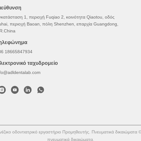
ιεύθυνση
γκατάσταση 1, περιοχή Fuqiao 2, κοινότητα Qiaotou, οδός
uhai, περιοχή Baoan, πόλη Shenzhen, επαρχία Guangdong,
.R.China
ηλεφώνημα
86 18665847934
λεκτρονικό ταχυδρομείο
nfo@adldentalab.com
νέζικο οδοντιατρικό εργαστήριο Προμηθευτής. Πνευματικά δικαιώματα 
πνευματικά δικαιώματα.