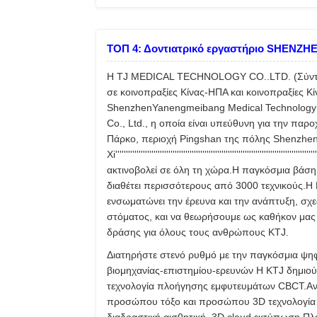
ΤΟΠ 4: Δοντιατρικό εργαστήριο SHENZH
Η TJ MEDICAL TECHNOLOGY CO..LTD. (Σύντομο 
σε κοινοπραξίες Κίνας-ΗΠΑ και κοινοπραξίες Κί
ShenzhenYanengmeibang Medical Technology Ser
Co., Ltd., η οποία είναι υπεύθυνη για την παρ
Πάρκο, περιοχή Pingshan της πόλης Shenzhen,
Xi'''''''''''''''''''''''''''''''''''''''''''''''''''''''''''''''''
ακτινοβολεί σε όλη τη χώρα.Η παγκόσμια βάση
διαθέτει περισσότερους από 3000 τεχνικούς.
ενσωματώνει την έρευνα και την ανάπτυξη, σχ
στόματος, και να θεωρήσουμε ως καθήκον μας 
δράσης για όλους τους ανθρώπους KTJ.
Διατηρήστε στενό ρυθμό με την παγκόσμια ψη
βιομηχανίας-επιστημίου-ερευνών Η KTJ δημιού
τεχνολογία πλοήγησης εμφυτευμάτων CBCT.Αναπ
προσώπου τόξο και προσώπου 3D τεχνολογία 