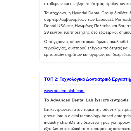
σταθερών και υψηλής ποιότητας προϊόντων κα
Ταυτόχρονα, η Hyundai Dental Group διαθέτει
συμπεριλαμβανομένων των Labocast, Permaden
Dental USA στις Ηνωμένες Πολιτείες και Sou στ
29 κέντρα εξυπηρέτησης στο εξωτερικό, δημιου
Ο σύγχρονος οδοντιατρικός όμιλος ακολουθεί 
τεχνολογίας, αυστηρού ελέγχου ποιότητας κα
εμπορικών σημάτων και αγορών, και δεσμεύεται
ΤΟΠ 2: Τεχνολογικό Δοντιατρικό Εργαστήρ
www.adldentalab.com
Το Advanced Dental Lab έχει επικεντρωθεί
Επικεντρώνεται στον τομέα της οδοντικής προσ
grown into a digital technology-based enterpri
industry chainΜε την δέσμευσή μας για προϊό
εξοπλισμό και υλικά από κορυφαίους κατασκευα