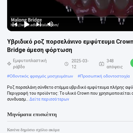
Υβριδικό ροζ πορσελάνινο εμφύτευμα Crown 
Bridge άμεση φόρτωση
Εμφυτοπλαστική
2025-03-
348
ράβδο
12
απόψεις
#
Οδοντικός φραγμός μοσχευμάτων
#
Προσωπική οδοντοστοιχία
Ροζ πορσελάνη σύνθετο στέμμα υβριδικό εμφύτευμα πλήρης αψί
Περιγραφή του προϊόντος: Το υλικό Crown που χρησιμοποιείται σ
συνδυασμ...
Δείτε περισσότερων
Μηνύματα επισκέπτη
Κανένα δημόσιο σχόλιο ακόμα