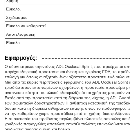
Χρήση
Εύκολο.
Σχεδιασμός
Εύκολο να καθαριστεί
Αποτελεσματική
Εύκολο
Εφαρμογές:
Ο οδοντιατρικός σφεντόνας ADL Occlusal Splint, που προέρχεται από
παρέχει εξαιρετική προστασία και άνεση.και εγκρίσεις FDA, το προϊό
επιλογή για όσους αναζητούν έναν αξιόπιστο προστατευτικό οκλουσ
Μια από τις κύριες περιπτώσεις εφαρμογής του ADL Occlusal Splint
τρισδιάστατων εκτυπωμένων σχισμάτων, η προστασία προσφέρει μια 
αναπνευστικότητα του υλικού εξασφαλίζει ότι οι χρήστες μπορούν 
Εκτός από την προστασία κατά τη διάρκεια της νύχτας, η ADL Guard 
των σωματικών δραστηριοτήτων.Η ανθεκτική κατασκευή της τρισδιά
δόντια κατά τη διάρκεια αθλημάτων επαφής όπως το ποδόσφαιρο, το 
να την καθαρίζουν χωρίς προσπάθεια μετά τη χρήση, διασφαλίζοντας
Η συσκευασία του προϊόντος περιλαμβάνει πλαστικές σακούλες και έ
χονδρικές παραγγελίες αποτελεσματικάΟι πελάτες επωφελούνται απ
διαδικασία αγοράς ομαλή και βολική.