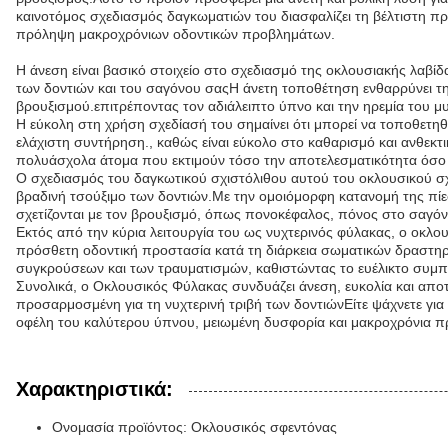
καινοτόμος σχεδιασμός δαγκωματιών του διασφαλίζει τη βέλτιστη προ
πρόληψη μακροχρόνιων οδοντικών προβλημάτων.
Η άνεση είναι βασικό στοιχείο στο σχεδιασμό της οκλουσιακής λαβί
των δοντιών και του σαγόνου σαςΗ άνετη τοποθέτηση ενθαρρύνει την 
βρουξισμού.επιτρέποντας τον αδιάλειπτο ύπνο και την ηρεμία του μ
Η εύκολη στη χρήση σχεδίασή του σημαίνει ότι μπορεί να τοποθετηθ
ελάχιστη συντήρηση., καθώς είναι εύκολο στο καθαρισμό και ανθεκτι
πολυάσχολα άτομα που εκτιμούν τόσο την αποτελεσματικότητα όσο 
Ο σχεδιασμός του δαγκωτικού σχιστόλιθου αυτού του οκλουσικού σχι
βραδινή τσούξιμο των δοντιών.Με την ομοιόμορφη κατανομή της πί
σχετίζονται με τον βρουξισμό, όπως πονοκέφαλος, πόνος στο σαγόν
Εκτός από την κύρια λειτουργία του ως νυχτερινός φύλακας, ο οκλο
πρόσθετη οδοντική προστασία κατά τη διάρκεια σωματικών δραστηρ
συγκρούσεων και των τραυματισμών, καθιστώντας το ευέλικτο συμ
Συνολικά, ο Οκλουσικός Φύλακας συνδυάζει άνεση, ευκολία και αποτ
προσαρμοσμένη για τη νυχτερινή τριβή των δοντιώνΕίτε ψάχνετε για
οφέλη του καλύτερου ύπνου, μειωμένη δυσφορία και μακροχρόνια π
Χαρακτηριστικά:
Ονομασία προϊόντος: Οκλουσικός σφεντόνας