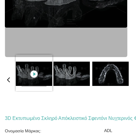
3D Εκτυπωμένο Σκληρό Απόκλειστικό Σφεντόνι Νυχτερινός 
ADL
Ονομασία Μάρκας: