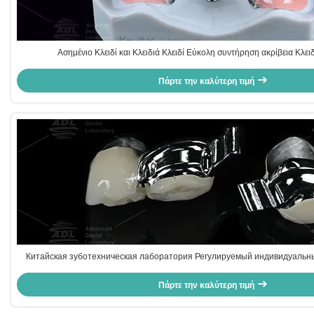
Ασημένιο Κλειδί και Κλειδιά Κλειδί Εύκολη συντήρηση ακρίβεια Κλει
Πάρτε την καλύτερη τιμή
Китайская зуботехническая лаборатория Регулируемый индивидуальн
Прецизионный аттачмент с PFM
Πάρτε την καλύτερη τιμή