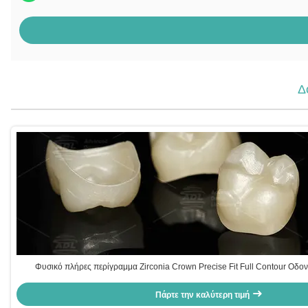
Δ
Φυσικό πλήρες περίγραμμα Zirconia Crown Precise Fit Full Contour Οδο
Πάρτε την καλύτερη τιμή