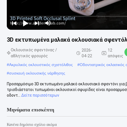
3D εκτυπωμένα μαλακά οκλουσιακά σφεντόλι
Οκλουσικός σφεντόνας /
2026-
12
αθλητικός φρουρός
04-22
απόψεις
#
Ακρυλικός οκλουστικός σχιστόλιθος
#
Οδοντιατρικός οκλασικός 
#
συσκευή οκλουσικής νάρθησης
Προσαρμόσιμο 3D εκτυπωμένο μαλακό οκλουσιακό σφεντόνι για β
τρισδιάστατοι τυπωμένοι οκλουσικοί σφυρίδες είναι προσαρμοσμ
οδοντ...
Δείτε περισσότερων
Μηνύματα επισκέπτη
Κανένα δημόσιο σχόλιο ακόμα