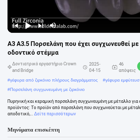
Α3 Α3.5 Πορσελάνη που έχει συγχωνευθεί με
οδοντικό στέμμα
Δοντιατρικό εργαστήριο Crown
2025-
46
and Bridge
04-15
απόψεις
#
γέφυρα από ζιρκόνιο πλήρους διαγράμματος
#
γέφυρα εμφύτευσ
#
Πορσελάνη συγχωνευμένη με ζιρκόνιο
Πυρηνική και κεραμική πορσελάνη συγχωνευμένη με μέταλλο για
προϊόντος: Το προϊόν από πορσελάνη που συγχωνεύεται με μέταλ
αποδοτικό,...
Δείτε περισσότερων
Μηνύματα επισκέπτη