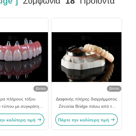
dge ]
Συμφωνία
18
Προϊόντα
βίντεο
βίντεο
ρα πλήρους τόξου
Διαφανής πλήρης διαγράμματος
ύ τύπου με συγκράτηση
Zirconia Bridge πάνω από το
τιτανίου και σχεδίαση
χοντροποιημένο ράβδος
την καλύτερη τιμή
Πάρτε την καλύτερη τιμή
ong, απόχρωση Α1
εμφυτεύματος Προσαρμοσμένο
σχέδιο