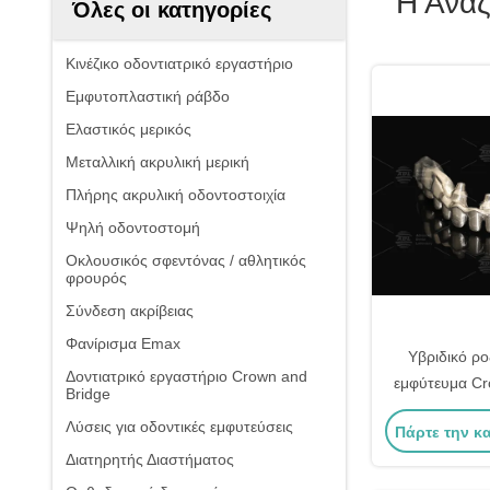
Η Ανα
Όλες οι κατηγορίες
Κινέζικο οδοντιατρικό εργαστήριο
Εμφυτοπλαστική ράβδο
Ελαστικός μερικός
Μεταλλική ακρυλική μερική
Πλήρης ακρυλική οδοντοστοιχία
Ψηλή οδοντοστομή
Οκλουσικός σφεντόνας / αθλητικός
φρουρός
Σύνδεση ακρίβειας
Φανίρισμα Emax
Υβριδικό ρ
Δοντιατρικό εργαστήριο Crown and
εμφύτευμα Cr
Bridge
Arch Implan
Λύσεις για οδοντικές εμφυτεύσεις
Πάρτε την κ
φό
Διατηρητής Διαστήματος