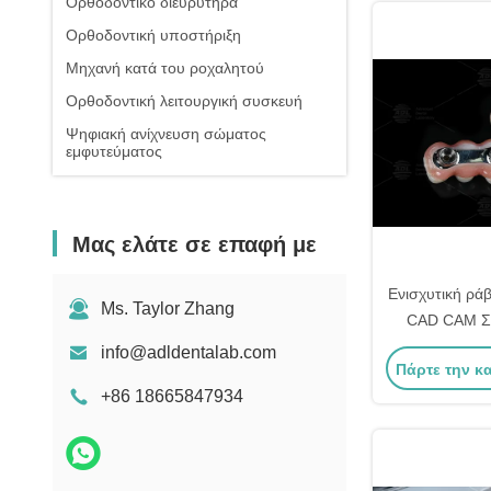
Ορθοδοντικό διευρυτήρα
Ορθοδοντική υποστήριξη
Μηχανή κατά του ροχαλητού
Ορθοδοντική λειτουργική συσκευή
Ψηφιακή ανίχνευση σώματος
εμφυτεύματος
Μας ελάτε σε επαφή με
Ενισχυτική ρά
Ms. Taylor Zhang
CAD CAM Σχ
ακριβή προσαρ
info@adldentalab.com
Πάρτε την κ
τα περισσότ
+86 18665847934
εμφυτεύματο
εξασφαλί
αποκατάστασ
Κινέζικο 