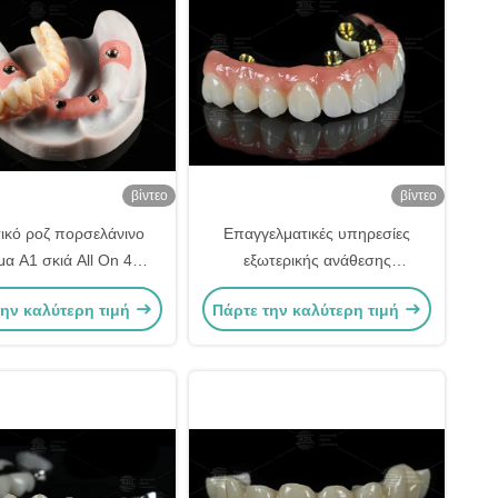
βίντεο
βίντεο
ικό ροζ πορσελάνινο
Επαγγελματικές υπηρεσίες
μα A1 σκιά All On 4
εξωτερικής ανάθεσης
δική βίδα τιτανίου
οδοντιατρικών εργαστηρίων που
την καλύτερη τιμή
Πάρτε την καλύτερη τιμή
διατηρείται
παρέχουν ακριβείς οδοντικές
προσθετικές και εξατομικευμένες
λύσεις για τις ανάγκες της
οδοντιατρικής βιομηχανίας