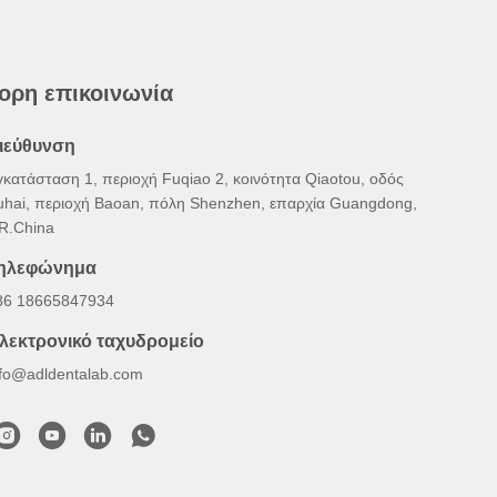
ορη επικοινωνία
ιεύθυνση
γκατάσταση 1, περιοχή Fuqiao 2, κοινότητα Qiaotou, οδός
uhai, περιοχή Baoan, πόλη Shenzhen, επαρχία Guangdong,
.R.China
ηλεφώνημα
86 18665847934
λεκτρονικό ταχυδρομείο
nfo@adldentalab.com