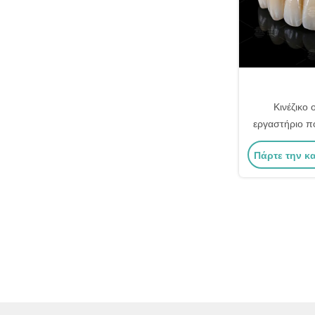
Κινέζικο 
εργαστήριο π
από μπλοκ ζιρ
Πάρτε την κ
για την οδοντ