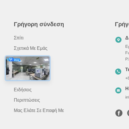
Γρήγορη σύνδεση
Γρήγ
Σπίτι
Δ
Ε
Σχετικά Με Εμάς
F
Προϊόντα
P
Εφαρμογή
Τ
+
Βίντεο
Η
Ειδήσεις
i
Περιπτώσεις
Μας Ελάτε Σε Επαφή Με