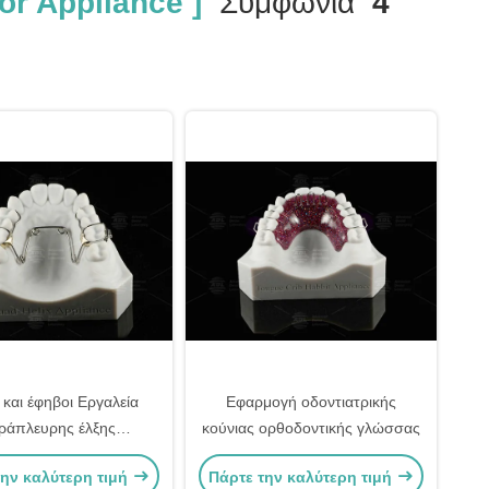
or Appliance ]
Συμφωνία
4
 και έφηβοι Εργαλεία
Εφαρμογή οδοντιατρικής
τράπλευρης έλξης
κούνιας ορθοδοντικής γλώσσας
τική από ανοξείδωτο
την καλύτερη τιμή
Πάρτε την καλύτερη τιμή
χάλυβα