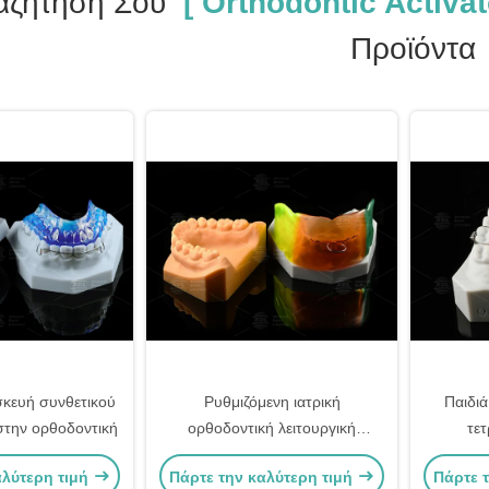
αζήτησή Σου
[ Orthodontic Activat
Προϊόντα
κευή συνθετικού
Ρυθμιζόμενη ιατρική
Παιδιά
στην ορθοδοντική
ορθοδοντική λειτουργική
τε
συσκευή
Ορθοδον
αλύτερη τιμή
Πάρτε την καλύτερη τιμή
Πάρτε 