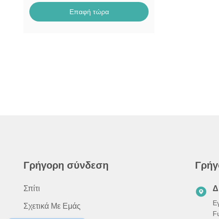
Επαφή τώρα
Γρήγορη σύνδεση
Γρήγ
Σπίτι
Δ
Ε
Σχετικά Με Εμάς
F