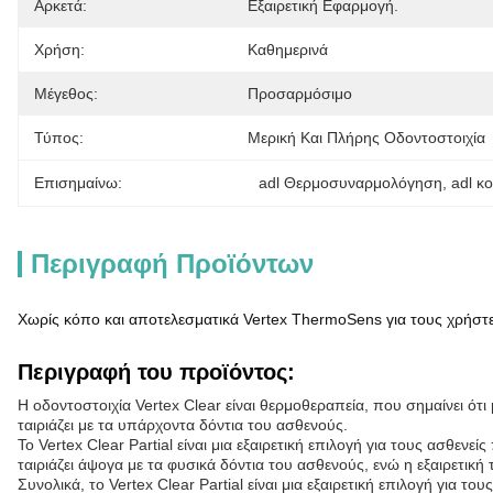
Αρκετά:
Εξαιρετική Εφαρμογή.
Χρήση:
Καθημερινά
Μέγεθος:
Προσαρμόσιμο
Τύπος:
Μερική Και Πλήρης Οδοντοστοιχία
Επισημαίνω:
adl Θερμοσυναρμολόγηση
, 
adl κ
Περιγραφή Προϊόντων
Χωρίς κόπο και αποτελεσματικά Vertex ThermoSens για τους χρήστ
Περιγραφή του προϊόντος:
Η οδοντοστοιχία Vertex Clear είναι θερμοθεραπεία, που σημαίνει ότ
ταιριάζει με τα υπάρχοντα δόντια του ασθενούς.
Το Vertex Clear Partial είναι μια εξαιρετική επιλογή για τους ασθεν
ταιριάζει άψογα με τα φυσικά δόντια του ασθενούς, ενώ η εξαιρετική
Συνολικά, το Vertex Clear Partial είναι μια εξαιρετική επιλογή για 