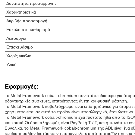
Δυνατότητα προσαρμογής
Χαρακτηριστικά
Ακριβής προσαρμογή
Εύκολο στο καθαρισμό
Λειτουργία
Επισκευάσιμο
Χωρίς νικέλιο
Υλικό
Εφαρμογές:
Το Metal Framework cobalt-chromium συνιστάται ιδιαίτερα για άτομα
οδοντιατρικές συσκευές, επιτρέποντας άνετη και φυσική μάσηση.
Το Metal Framework κοβαλτόχρωμο είναι επίσης ιδανικό για άτομα 
χρησιμοποιείται σε αυτό το προϊόν είναι υποαλλεργικό, έτσι ώστε ν
Το Metal Framework cobalt-chromium έχει πιστοποιηθεί από το ISO/
και κουτιά.Οι όροι πληρωμής είναι PayPal ή T / T, και η ικανότητα ε
Συνολικά, το Metal Framework cobalt-chromium της ADL είναι ένα εξα
εφοδιασμούΜην διστάσετε να παραγγείλετε αυτό το προϊόν σήμερα κ