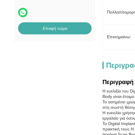
Πολλαπλομορφ
Επαφή τώρα
Επισημαίνω:
Περιγρα
Περιγραφή 
Η ευελιξία του D
Body είναι έτοιμο
Το ασημένιο χρώμ
στη σωστή θέσηΑυ
Η ευκολία χρήσης
εργαλείο για όσο
Το Digital Impla
πρακτική τους.Η 
Implant Scan Bod