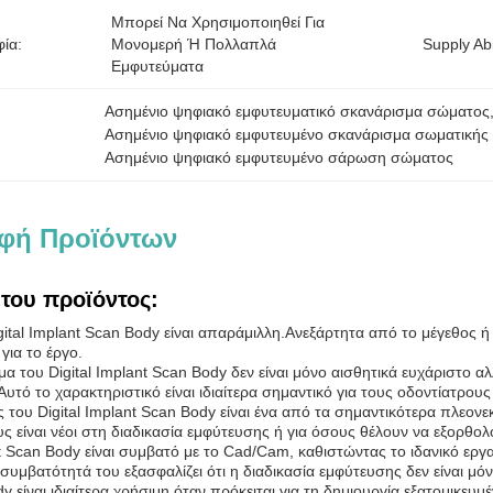
Μπορεί Να Χρησιμοποιηθεί Για 
ία:
Μονομερή Ή Πολλαπλά 
Supply Abil
Εμφυτεύματα
Ασημένιο ψηφιακό εμφυτευματικό σκανάρισμα σώματος
Ασημένιο ψηφιακό εμφυτευμένο σκανάρισμα σωματικής 
Ασημένιο ψηφιακό εμφυτευμένο σάρωση σώματος
φή Προϊόντων
του προϊόντος:
igital Implant Scan Body είναι απαράμιλλη.Ανεξάρτητα από το μέγεθος 
 για το έργο.
α του Digital Implant Scan Body δεν είναι μόνο αισθητικά ευχάριστο αλ
τό το χαρακτηριστικό είναι ιδιαίτερα σημαντικό για τους οδοντίατρους 
 του Digital Implant Scan Body είναι ένα από τα σημαντικότερα πλεονεκτ
υς είναι νέοι στη διαδικασία εμφύτευσης ή για όσους θέλουν να εξορθο
nt Scan Body είναι συμβατό με το Cad/Cam, καθιστώντας το ιδανικό ερ
συμβατότητά του εξασφαλίζει ότι η διαδικασία εμφύτευσης δεν είναι μό
y είναι ιδιαίτερα χρήσιμη όταν πρόκειται για τη δημιουργία εξατομικευ