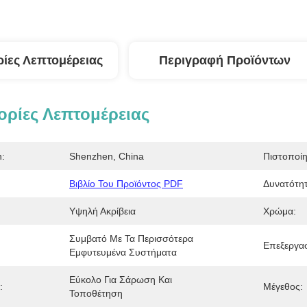
ίες Λεπτομέρειας
Περιγραφή Προϊόντων
ρίες Λεπτομέρειας
n:
Shenzhen, China
Πιστοποί
Βιβλίο Του Προϊόντος PDF
Δυνατότητ
Υψηλή Ακρίβεια
Χρώμα:
Συμβατό Με Τα Περισσότερα 
Επεξεργασ
Εμφυτευμένα Συστήματα
Εύκολο Για Σάρωση Και 
:
Μέγεθος:
Τοποθέτηση