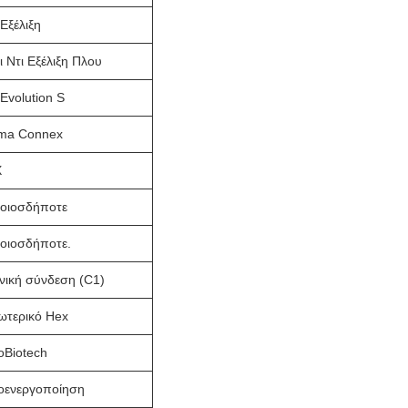
Εξέλιξη
ι Ντι Εξέλιξη Πλου
Evolution S
ima Connex
X
οιοσδήποτε
οιοσδήποτε.
νική σύνδεση (C1)
ωτερικό Hex
oBiotech
οενεργοποίηση