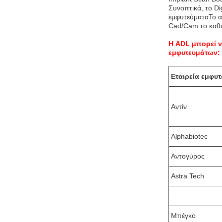
Συνοπτικά, το Di
εμφυτεύματαΤο ασ
Cad/Cam το καθισ
Η ADL μπορεί ν
εμφυτευμάτων:
Εταιρεία εμφυ
Αντίν
Alphabiotec
Αντογύρος
Astra Tech
Μπέγκο