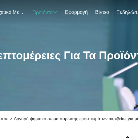
Σχετικά Με Εμάς
Εφαρμογή
Βίντεο
Προϊόντα
επτομέρειες Για Τα Προϊόν
ατος
>
Αργυρό ψηφιακό σώμα σαρώσης εμφυτευμάτων ακριβείας για 