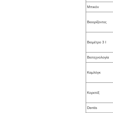
Μπικόν
Βιοορίζοντες
Βιομέτρο 3 I
Βιοτεχνολογία
Καμλόγκ
Κορετέξ
Dentis