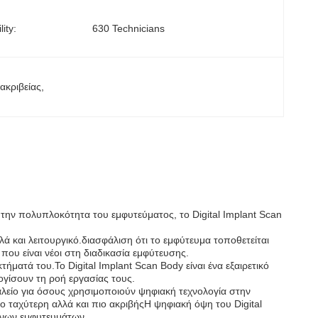
ity:
630 Technicians
, 
ακριβείας
, 
ή την πολυπλοκότητα του εμφυτεύματος, το Digital Implant Scan
λά και λειτουργικό.διασφάλιση ότι το εμφύτευμα τοποθετείται
που είναι νέοι στη διαδικασία εμφύτευσης.
ήματά του.Το Digital Implant Scan Body είναι ένα εξαιρετικό
λογίσουν τη ροή εργασίας τους.
γαλείο για όσους χρησιμοποιούν ψηφιακή τεχνολογία στην
νο ταχύτερη αλλά και πιο ακριβήςΗ ψηφιακή όψη του Digital
μένων εμφυτευμάτων.