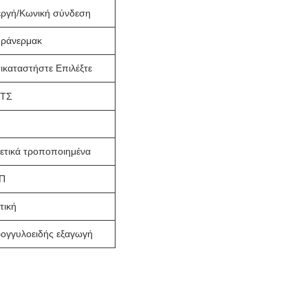
εργή/Κωνική σύνδεση
ράνερμακ
ικαταστήστε Επιλέξτε
/ΤΣ
ετικά τροποποιημένα
Π
τική
ρογγυλοειδής εξαγωγή