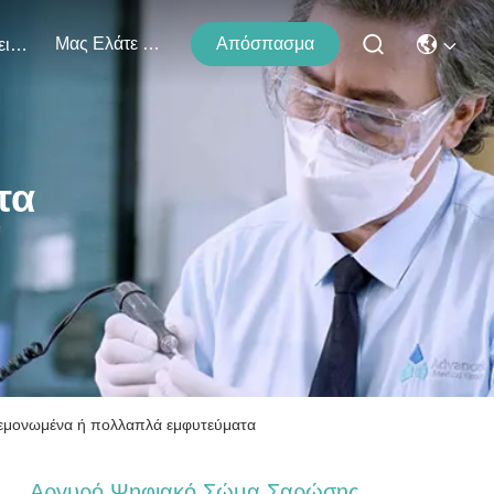
Μας Ελάτε Σε Επαφή Με
Απόσπασμα
Εκδηλώσεις
τα
μεμονωμένα ή πολλαπλά εμφυτεύματα
Αργυρό Ψηφιακό Σώμα Σαρώσης