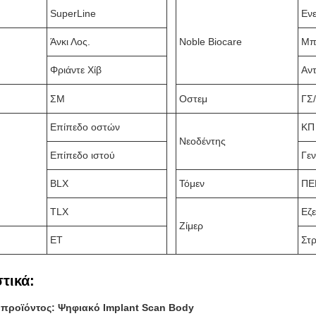
SuperLine
Εν
Άνκι Λος.
Noble Biocare
Μπ
Φριάντε Χίβ
Αντ
ΣΜ
Οστεμ
ΓΣ
Επίπεδο οστών
ΚΠ
Νεοδέντης
Επίπεδο ιστού
Γεν
BLX
Τόμεν
ΠΕ
TLX
Εζε
Ζίμερ
ΕΤ
Στ
τικά:
προϊόντος: Ψηφιακό Implant Scan Body