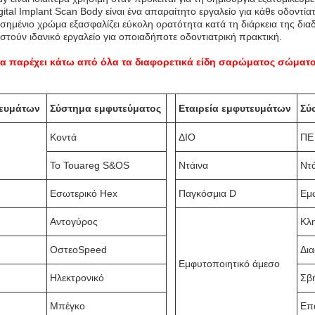
gital Implant Scan Body είναι ένα απαραίτητο εργαλείο για κάθε οδοντία
ημένιο χρώμα εξασφαλίζει εύκολη ορατότητα κατά τη διάρκεια της δια
τούν ιδανικό εργαλείο για οποιαδήποτε οδοντιατρική πρακτική.
α παρέχει κάτω από όλα τα διαφορετικά είδη σαρώματος σώματο
τευμάτων
Σύστημα εμφυτεύματος
Εταιρεία εμφυτευμάτων
Σύ
Κοντά
ΔΙΟ
ΠΕ
Το Touareg S&OS
Ντάινα
Ντά
Εσωτερικό Hex
Παγκόσμια D
Εμ
Αντογύρος
Κλ
ΟστεοSpeed
Δια
Εμφυτοποιητικό άμεσο
Ηλεκτρονικό
Σβ
Μπέγκο
Επ