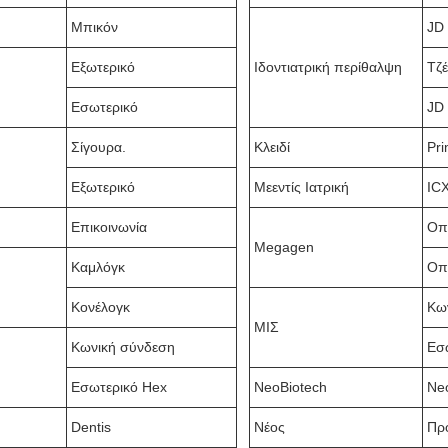
Μπικόν
JD 
Εξωτερικό
Ιδοντιατρική περίθαλψη
Τζέ
Εσωτερικό
JD 
Σίγουρα.
Κλειδί
Pr
Εξωτερικό
Μεεντίς Ιατρική
IC
Επικοινωνία
Οπ
Megagen
Καμλόγκ
Οπ
Κονέλογκ
Κω
ΜΙΣ
Κωνική σύνδεση
Εσ
Εσωτερικό Hex
NeoBiotech
Ne
Dentis
Νέος
Πρ