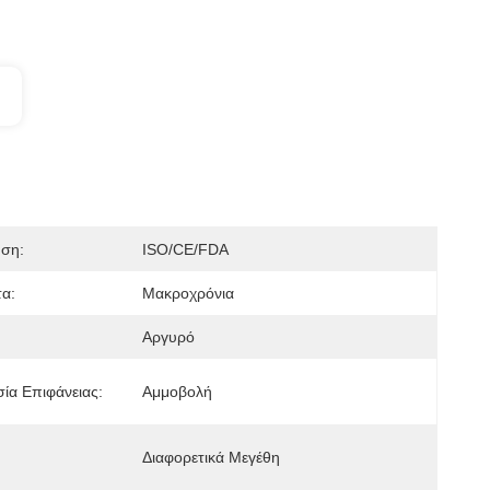
ηση:
ISO/CE/FDA
α:
Μακροχρόνια
Αργυρό
ία Επιφάνειας:
Αμμοβολή
Διαφορετικά Μεγέθη