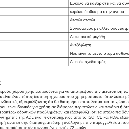
Εύκολο να καθαριστεί και να συ
ευρέως διαθέσιμα στην αγορά
Ατσάλι ατσάλι
Συνδυασμός με άλλες οδοντιατρ
Διαφορετικά μεγέθη
Ανεξόφλητη
Ναι, είναι τσιμέντο στόμα ασθεν
Διμερές σχεδιασμός
:
ιμερούς χώρου χρησιμοποιούνται για να αποτρέψουν την μετατόπιση τω
 είναι ένας τύπος διατηρητή χώρου που χρησιμοποιείται όταν λείπει μόν
ανθεκτικό, εξασφαλίζοντας ότι θα διατηρήσει αποτελεσματικά το χώρο 
ου είναι ιδανικός για χρήση σε διάφορες περιπτώσεις και σενάρια.ή ό
ραιτέρω οδοντικών προβλημάτων και εξασφαλίζει ότι τα υπόλοιπα δόν
υντηρητής της ADL είναι πιστοποιημένος από το ISO, CE και FDA, εξασ
τιμή είναι επίσης διαπραγματεύσιμη ανάλογα με την παραγγελθείσα πο
νος παράδοσης είναι εγγυημένος εντός 72 ωρών.