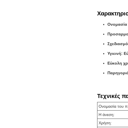
Χαρακτηρισ
Ονομασία 
Προσαρμοσ
Σχεδιασμό
Υγιεινή: Ε
Εύκολη χρ
Παρηγοριά
Τεχνικές π
Ονομασία του π
Η άνεση:
Χρήση: