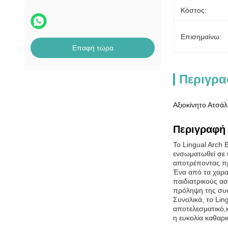
Κόστος:
Επισημαίνω:
Επαφή τώρα
Περιγρα
Αξιοκίνητο Ατσά
Περιγραφή 
Το Lingual Arch 
ενσωματωθεί σε 
αποτρέποντας πρ
Ένα από τα χαρακ
παιδιατρικούς ασ
πρόληψη της συ
Συνολικά, το Lin
αποτελεσματικό,κ
η ευκολία καθαρι