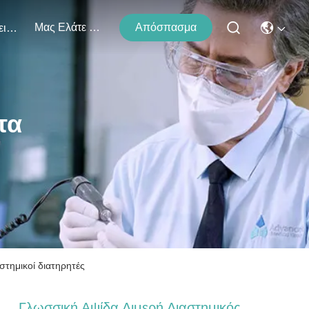
Μας Ελάτε Σε Επαφή Με
Απόσπασμα
Εκδηλώσεις
τα
στημικοί διατηρητές
Γλωσσική Αψίδα Διμερή Διαστημικός