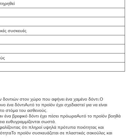
ντηρηθεί
ικές συσκευές
ούς
ν δοντιών στον χώρο που αφήνει ένα χαμένο δόντι.Ο
ο ένα δόντιΑυτό το προϊόν έχει σχεδιαστεί για να είναι
στο στόμα του ασθενούς.
ταν ένα βρεφικό δόντι έχει πέσει πρόωραΑυτό το προϊόν βοηθά
τια ευθυγραμμίζονται σωστά.
φαλίζοντας ότι πληροί υψηλά πρότυπα ποιότητας και
σότηταΤο προϊόν συσκευάζεται σε πλαστικές σακούλες και