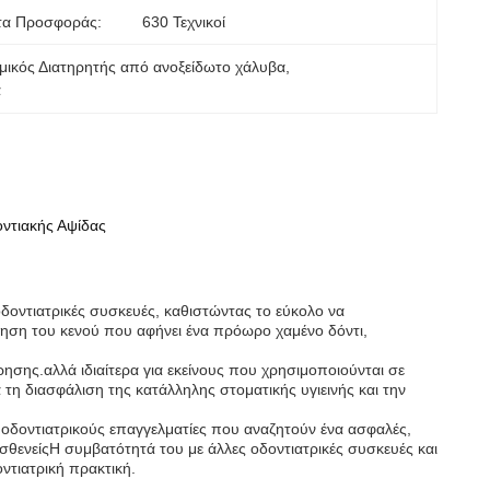
τα Προσφοράς:
630 Τεχνικοί
μικός Διατηρητής από ανοξείδωτο χάλυβα
, 
α
οντιακής Αψίδας
ς οδοντιατρικές συσκευές, καθιστώντας το εύκολο να
ρηση του κενού που αφήνει ένα πρόωρο χαμένο δόντι,
ησης.αλλά ιδιαίτερα για εκείνους που χρησιμοποιούνται σε
 τη διασφάλιση της κατάλληλης στοματικής υγιεινής και την
ους οδοντιατρικούς επαγγελματίες που αναζητούν ένα ασφαλές,
σθενείςΗ συμβατότητά του με άλλες οδοντιατρικές συσκευές και
ντιατρική πρακτική.