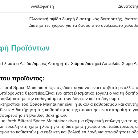
Ανεξόφλητη
Δυνατότη
Γλωσσική αψίδα διμερή διαστημικός διατηρητής
, 
Διαστη
Διατηρητές χώρου για τα δόντια από ανοξείδωτο χάλυβ
φή Προϊόντων
λι Γλώσσια Αψίδα Διμερές Διατηρητής Χώρου Διατηρεί Ασφαλώς Χώρο Δ
του προϊόντος:
Biliteral Space Maintainer έχει σχεδιαστεί για να είναι συμβατό με άλλε
υπάρχουσες θεραπείες.Είναι ένα αποτελεσματικό εργαλείο για τη διατή
οβλήματα με την ευθυγράμμιση των δοντιών και το δάγκωμα.
τηριστικά του Space Maintainer είναι η ευκολία καθαρισμού και συντήρ
θενείςΗ διατήρηση της καθαρότητας της συσκευής είναι απαραίτητη για
σσώρευσης επιβλαβών βακτηρίων.
gual Arch Biliteral Space Maintainer είναι μια εξαιρετική επιλογή για τ
αι εύκολη στη χρήση λύση για τη διατήρηση χώρου σε παιδιατρικούς α
σμού το καθιστούν μια ευέλικτη και βολική επιλογή για οποιαδήποτε οδο