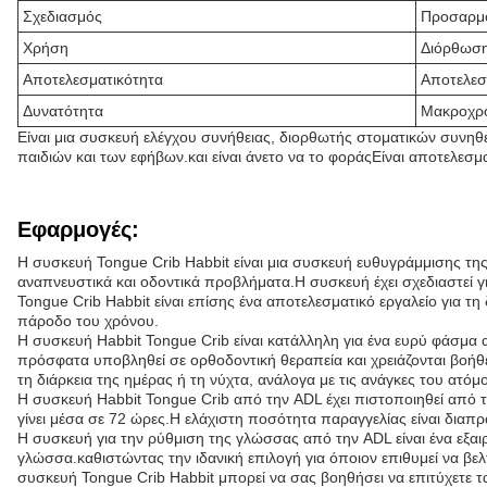
Σχεδιασμός
Προσαρμ
Χρήση
Διόρθωση
Αποτελεσματικότητα
Αποτελεσ
Δυνατότητα
Μακροχρ
Είναι μια συσκευή ελέγχου συνήθειας, διορθωτής στοματικών συνηθ
παιδιών και των εφήβων.και είναι άνετο να το φοράςΕίναι αποτελεσ
Εφαρμογές:
Η συσκευή Tongue Crib Habbit είναι μια συσκευή ευθυγράμμισης τ
αναπνευστικά και οδοντικά προβλήματα.Η συσκευή έχει σχεδιαστεί 
Tongue Crib Habbit είναι επίσης ένα αποτελεσματικό εργαλείο για
πάροδο του χρόνου.
Η συσκευή Habbit Tongue Crib είναι κατάλληλη για ένα ευρύ φάσμα 
πρόσφατα υποβληθεί σε ορθοδοντική θεραπεία και χρειάζονται βοήθ
τη διάρκεια της ημέρας ή τη νύχτα, ανάλογα με τις ανάγκες του ατόμ
Η συσκευή Habbit Tongue Crib από την ADL έχει πιστοποιηθεί από τ
γίνει μέσα σε 72 ώρες.Η ελάχιστη ποσότητα παραγγελίας είναι διαπρ
Η συσκευή για την ρύθμιση της γλώσσας από την ADL είναι ένα εξαι
γλώσσα.καθιστώντας την ιδανική επιλογή για όποιον επιθυμεί να βε
συσκευή Tongue Crib Habbit μπορεί να σας βοηθήσει να επιτύχετε τ