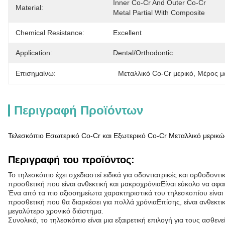
Inner Co-Cr And Outer Co-Cr 
Material:
Metal Partial With Composite
Chemical Resistance:
Excellent
Application:
Dental/Orthodontic
Επισημαίνω:
Μεταλλικό Co-Cr μερικό
, 
Μέρος μ
Περιγραφή Προϊόντων
Τελεσκόπιο Εσωτερικό Co-Cr και Εξωτερικό Co-Cr Μεταλλικό μερικώ
Περιγραφή του προϊόντος:
Το τηλεσκόπιο έχει σχεδιαστεί ειδικά για οδοντιατρικές και ορθοδοντι
προσθετική που είναι ανθεκτική και μακροχρόνιαΕίναι εύκολο να αφαιρ
Ένα από τα πιο αξιοσημείωτα χαρακτηριστικά του τηλεσκοπίου είναι 
προσθετική που θα διαρκέσει για πολλά χρόνιαΕπίσης, είναι ανθεκτι
μεγαλύτερο χρονικό διάστημα.
Συνολικά, το τηλεσκόπιο είναι μια εξαιρετική επιλογή για τους ασθεν