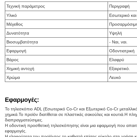
Τεχνική παράμετρος
Περιγραφή
Υλικό
Εσωτερικό και
Μέγεθος
Προσαρμόσιμ
Δυνατότητα
Υψηλή
Βιοσυμβατότητα
- Ναι, ναι.
Εφαρμογή
Οδοντιατρική
Βάρος
Ελαφρύ
Χημική αντοχή
Εξαιρετικό.
Χρώμα
Λευκό
Εφαρμογές:
Το τηλεσκόπιο ADL (Εσωτερικό Co-Cr και Εξωτερικό Co-Cr μεταλλικό μ
χημικά.Το προϊόν διατίθεται σε πλαστικές σακούλες και κουτιά.Η πληρ
διαπραγματεύσιμες.
Η οδοντική προσθετική τηλεσκόπησης είναι μια εφαρμογή που απαιτεί
εφαρμογές.
Η ελαφρύτητα του προϊόντος το καθιστά επίσης εύκολο στη χρήση και 