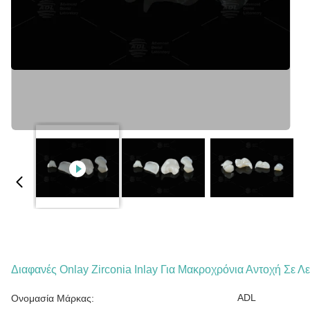
Διαφανές Onlay Zirconia Inlay Για Μακροχρόνια Αντοχή Σε Λ
ADL
Ονομασία Μάρκας: