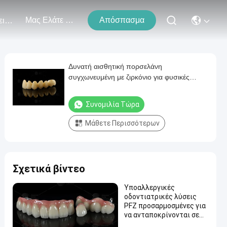
Μας Ελάτε Σε Επαφή Με
Απόσπασμα
Εκδηλώσεις
Δυνατή αισθητική πορσελάνη
συγχωνευμένη με ζιρκόνιο για φυσικές
αποκαταστάσεις
Συνομιλία Τώρα
Μάθετε Περισσότερων
Σχετικά βίντεο
Υποαλλεργικές
οδοντιατρικές λύσεις
PFZ προσαρμοσμένες για
να ανταποκρίνονται σε
διάφορες κλινικές και