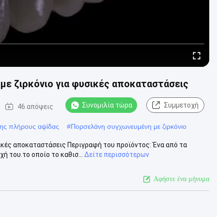
με ζιρκόνιο για φυσικές αποκαταστάσεις
Συνομιλία τώρα
Συμμετοχή
46 απόψεις
ης πλήρους αψίδας
#
Πορσελάνη συγχωνευμένη με ζιρκόνιο
ικές αποκαταστάσεις Περιγραφή του προϊόντος: Ένα από τα
ή του.το οποίο το καθισ...
Δείτε περισσότερων
Αφήστε ένα μήνυμα