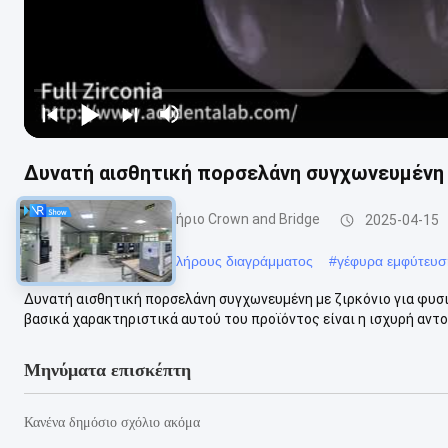
Δυνατή αισθητική πορσελάνη συγχωνευμένη 
Δοντιατρικό εργαστήριο Crown and Bridge
2025-04-15
#
γέφυρα από ζιρκόνιο πλήρους διαγράμματος
#
γέφυρα εμφύτευσ
Δυνατή αισθητική πορσελάνη συγχωνευμένη με ζιρκόνιο για φυσ
βασικά χαρακτηριστικά αυτού του προϊόντος είναι η ισχυρή αντοχ
Μηνύματα επισκέπτη
Κανένα δημόσιο σχόλιο ακόμα