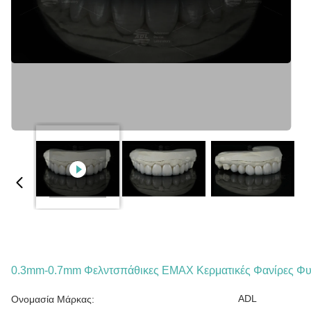
0.3mm-0.7mm Φελντσπάθικες ΕΜΑΧ Κερματικές Φανίρες Φυσ
ADL
Ονομασία Μάρκας: