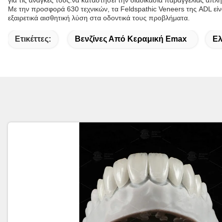
για τις ανάγκες τους.να καταστήσει την διαδικασία παραγγελίας απλή 
Με την προσφορά 630 τεχνικών, τα Feldspathic Veneers της ADL είνα
εξαιρετικά αισθητική λύση στα οδοντικά τους προβλήματα.
Ετικέττες:
Βενζίνες Από Κεραμική Emax
Ελ