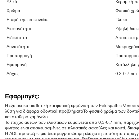
Υλικό
Κεραμική π
Χρώμα
Φυσικό χρώ
Η υφή της επιφανείας
Γλυκό
Διαφανότητα
Υψηλή διαφ
Ειδικότητα
Απαιτείται 
Δυνατότητα
Μακροχρόν
Προσαρμογή
Προσαρμόσι
Εφαρμογή
Κατάλληλο γ
Δάχος
0.3-0.7mm
Εφαρμογές:
Η εξαιρετικά αισθητική και φυσική εμφάνιση των Feldspathic Veneer
λύση για διάφορα οδοντικά προβλήματαΤο φυσικό χρώμα των δοντιών
και σταθερό χαμόγελο.
Το πάχος αυτών των ελαστικών κυμαίνεται από 0,3-0,7 mm, παρέχοντ
φινέρες είναι συσκευασμένες σε πλαστικές σακούλες και κουτί, δια
Η ADL προσφέρει μια διαπραγματεύσιμη ελάχιστη ποσότητα παραγγελ