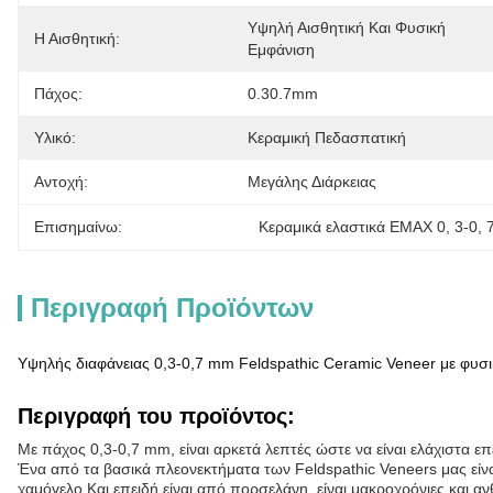
Υψηλή Αισθητική Και Φυσική 
Η Αισθητική:
Εμφάνιση
Πάχος:
0.30.7mm
Υλικό:
Κεραμική Πεδασπατική
Αντοχή:
Μεγάλης Διάρκειας
Επισημαίνω:
Κεραμικά ελαστικά EMAX 0
, 
3-0
, 
Περιγραφή Προϊόντων
Υψηλής διαφάνειας 0,3-0,7 mm Feldspathic Ceramic Veneer με φυσι
Περιγραφή του προϊόντος:
Με πάχος 0,3-0,7 mm, είναι αρκετά λεπτές ώστε να είναι ελάχιστα 
Ένα από τα βασικά πλεονεκτήματα των Feldspathic Veneers μας είναι
χαμόγελο.Και επειδή είναι από πορσελάνη, είναι μακροχρόνιες και α