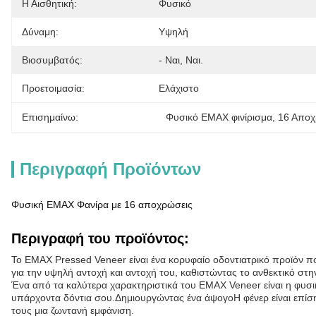
Η Αισθητική:
Φυσικό
Δύναμη:
Υψηλή
Βιοσυμβατός:
- Ναι, Ναι.
Προετοιμασία:
Ελάχιστο
Επισημαίνω:
Φυσικό ΕΜΑΧ φινίρισμα
, 
16 Αποχ
Περιγραφή Προϊόντων
Φυσική ΕΜΑΧ Φανίρα με 16 αποχρώσεις
Περιγραφή του προϊόντος:
Το EMAX Pressed Veneer είναι ένα κορυφαίο οδοντιατρικό προϊόν που 
για την υψηλή αντοχή και αντοχή του, καθιστώντας το ανθεκτικό στ
Ένα από τα καλύτερα χαρακτηριστικά του EMAX Veneer είναι η φυσική 
υπάρχοντα δόντια σου.Δημιουργώντας ένα άψογοΗ φένερ είναι επίσης
τους μια ζωντανή εμφάνιση.