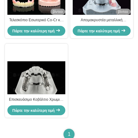
βίντεο
βίντεο
Τελεσκόπιο Εσωτερικό Co-Cr και
Απομακρυστέα μεταλλική
Εξωτερικό Co-Cr Μεταλλικό με
ακρυλική μερική οδοντοστοιχία με
Πάρτε την καλύτερη τιμή
σύνθετο
κλειδαριά για μερική μάσησηση
Πάρτε την καλύτερη τιμή
Επισκευάσιμο Κοβάλτιο Χρωμικό
Χονδρικό Μεταλλικό Πλαίσιο
Πάρτε την καλύτερη τιμή
Μερική Οδοντοστοιχία
1